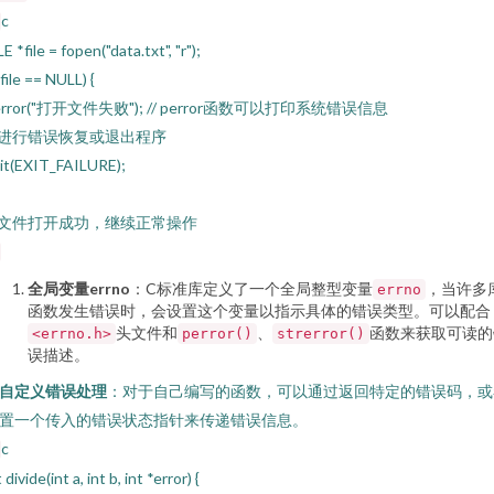
c
LE *file = fopen("data.txt", "r");
 (file == NULL) {
error("打开文件失败"); // perror函数可以打印系统错误信息
/ 进行错误恢复或退出程序
it(EXIT_FAILURE);
/ 文件打开成功，继续正常操作
全局变量errno
：C标准库定义了一个全局整型变量
，当许多
errno
函数发生错误时，会设置这个变量以指示具体的错误类型。可以配合
头文件和
、
函数来获取可读的
<errno.h>
perror()
strerror()
误描述。
自定义错误处理
：对于自己编写的函数，可以通过返回特定的错误码，或
置一个传入的错误状态指针来传递错误信息。
c
t divide(int a, int b, int *error) {