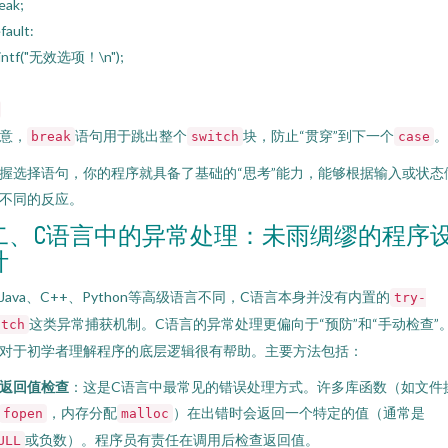
eak;
fault:
rintf("无效选项！\n");
意，
语句用于跳出整个
块，防止“贯穿”到下一个
。
break
switch
case
握选择语句，你的程序就具备了基础的“思考”能力，能够根据输入或状态
不同的反应。
二、C语言中的异常处理：未雨绸缪的程序
计
Java、C++、Python等高级语言不同，C语言本身并没有内置的
try-
这类异常捕获机制。C语言的异常处理更偏向于“预防”和“手动检查”
atch
对于初学者理解程序的底层逻辑很有帮助。主要方法包括：
返回值检查
：这是C语言中最常见的错误处理方式。许多库函数（如文件
，内存分配
）在出错时会返回一个特定的值（通常是
fopen
malloc
或负数）。程序员有责任在调用后检查返回值。
ULL