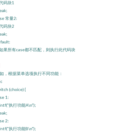
/ 代码块1
eak;
ase 常量2:
/ 代码块2
eak;
fault:
/ 如果所有case都不匹配，则执行此代码块
如，根据菜单选项执行不同功能：
c
itch (choice) {
se 1:
intf("执行功能A\n");
eak;
se 2:
intf("执行功能B\n");