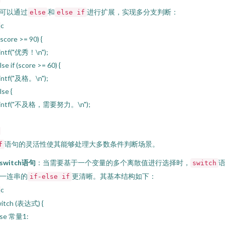
可以通过
和
进行扩展，实现多分支判断：
else
else if
c
 (score >= 90) {
intf("优秀！\n");
else if (score >= 60) {
intf("及格。\n");
lse {
rintf("不及格，需要努力。\n");
语句的灵活性使其能够处理大多数条件判断场景。
f
switch语句
：当需要基于一个变量的多个离散值进行选择时，
switch
一连串的
更清晰。其基本结构如下：
if-else if
c
itch (表达式) {
ase 常量1: