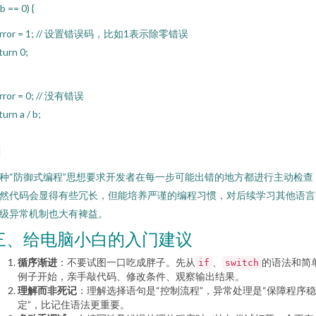
(b == 0) {
error = 1; // 设置错误码，比如1表示除零错误
turn 0;
rror = 0; // 没有错误
turn a / b;
种“防御式编程”思想要求开发者在每一步可能出错的地方都进行主动检查
然代码会显得有些冗长，但能培养严谨的编程习惯，对后续学习其他语言
级异常机制也大有裨益。
三、给电脑小白的入门建议
循序渐进
：不要试图一口吃成胖子。先从
、
的语法和简
if
switch
例子开始，亲手敲代码、修改条件、观察输出结果。
理解而非死记
：理解选择语句是“控制流程”，异常处理是“保障程序稳
定”，比记住语法更重要。