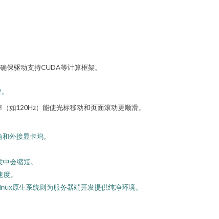
。
，并确保驱动支持CUDA等计算框架。
劳。
（如120Hz）能使光标移动和页面滚动更顺滑。
传输和外接显卡坞。
发中会缩短。
速度。
链；Linux原生系统则为服务器端开发提供纯净环境。