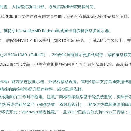
远超传统硬盘，大幅缩短项目加载、系统启动和依赖安装时间。
拟机镜像和项目文件往往占用大量空间，充裕的存储能减少外接硬盘的依赖
尔Iris Xe或AMD Radeon集成显卡能流畅驱动多显示器。
配备NVIDIA RTX系列（如RTX 4060及以上）或AMD同级显卡
1920×1080（Full HD），2K或4K屏能显示更多代码行，减轻滚动疲
OLED屏对比度高，但需注意长期静态内容可能导致的烧屏风险。高刷新率
I、SD卡槽）能方便连接显示器、外设和移动设备。雷电4接口支持高速数据
精准的触控板能提升操作效率，减少鼠标依赖。
差旅或咖啡厅工作时不断电。注意厂商标称续航常基于轻负载测试，实际开
择散热系统强劲的型号（如多热管、双风扇设计），避免过热降频影响编译
inux环境开发；Windows兼容性最广，且WSL2已能良好支持Linux工具