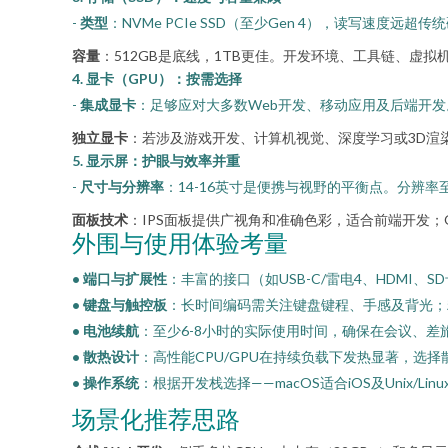
-
类型
：NVMe PCIe SSD（至少Gen 4），读写速度
容量
：512GB是底线，1TB更佳。开发环境、工具链、虚
4. 显卡（GPU）：按需选择
-
集成显卡
：足够应对大多数Web开发、移动应用及后端开发。英特
独立显卡
：若涉及游戏开发、计算机视觉、深度学习或3D渲染，需
5. 显示屏：护眼与效率并重
-
尺寸与分辨率
：14-16英寸是便携与视野的平衡点。分辨率至少
面板技术
：IPS面板提供广视角和准确色彩，适合前端开发；
外围与使用体验考量
• 端口与扩展性
：丰富的接口（如USB-C/雷电4、HDM
• 键盘与触控板
：长时间编码需关注键盘键程、手感及背光；
• 电池续航
：至少6-8小时的实际使用时间，确保在会议、
• 散热设计
：高性能CPU/GPU在持续负载下发热显著，选
• 操作系统
：根据开发栈选择——macOS适合iOS及Unix/L
场景化推荐思路