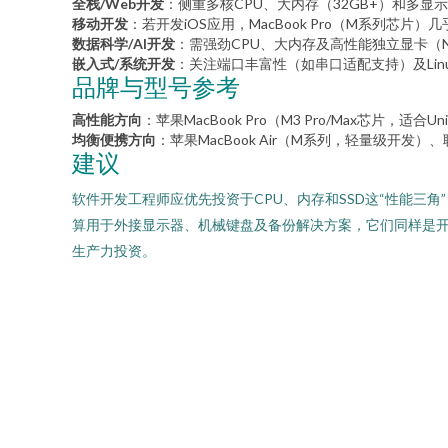
全栈/Web开发
：侧重多核CPU、大内存（32GB+）和多
移动开发
：若开发iOS应用，MacBook Pro（M系列芯片）几乎
数据科学/AI开发
：需强劲CPU、大内存及高性能独立显卡（N
嵌入式/系统开发
：关注端口丰富性（如串口适配支持）及Li
品牌与型号参考
高性能方向
：苹果MacBook Pro（M3 Pro/Max芯片
均衡便携方向
：苹果MacBook Air（M系列，轻量级开发）、联想Th
建议
软件开发工程师应优先投资于CPU、内存和SSD这“性能三
算用于外接显示器、机械键盘及备份解决方案，它们同样是开
生产力投资。