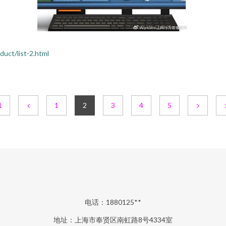
t/list-2.html
1
1
2
3
4
5
电话：1880125**
地址：上海市奉贤区南虹路8号4334室